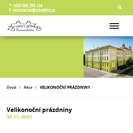
T:
+420 556 708 124
E:
sekretariat@zsko68nj.cz
Úvod
Akce
VELIKONOČNÍ PRÁZDNINY
Velikonoční prázdniny
30.11.-0001