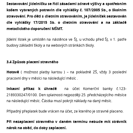
Sestavování jídelníčku se řídí zásadami zdravé výživy a spotřebním
košem vybraných potravin dle vyhlášky č. 107/2005 Sb., o školním
stravování. Pro děti s dietním stravováním, je jídelníček sestavován
dle vyhlášky 17/2015 Sb. o dietním stravování a na základě
metodického doporučení MŠMT.
Jídelní lístek je umístěn na nástěnce ve ŠJ, u vchodu před ŠJ, v 1. patře
budovy základní školy a na webových stránkách školy.
3.4 Způsob placení stravného
Hotově
( možnost platby kartou ) – na pokladně ZŠ, vždy 3 poslední
pracovní dny v měsíci na následující měsíc .
Inkasní příkaz k úhradě
na účet Komerční banky č.123-
2189330247/0100. Den splatnosti nejpozději 25. předcházejícího měsíce
na následující měsíc. Částka musí pokrýt náklady na daný měsíc.
Případný přeplatek bude vrácen na účet, ze kterého je stravné placeno.
Při nezaplacení stravného v daném termínu nebude mít strávník
nárok na oběd, do
doby zaplacení.