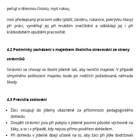
pečují o tělesnou čistotu, mytí rukou,
nosí předepsaný pracovní oděv (plášť, zástěru, rukavice, pokrývku hlavy)
při práci, vyměňují jej při hrubším znečištění a odkládají jej i při
krátkodobém opuštění pracoviště.
4.2 Podmínky zacházení s majetkem školního stravování ze strany
strávníků
Strávníci se chovají ve školní jídelně tak, aby neničili majetek. V případě
úmyslného poškození majetku bude po rodičích požadovaná náhrada
škody.
4.3 Pravidla stolování
Žáci vstupují do jídelny ukázněně za přítomnosti pedagogického
dohledu.
Dospělí strávníci jsou při pobytu v jídelně povinni působit výchovně na
žáky, a to i v případě, kdy nejsou přímo pověřeni dohledem.
Při dohledu v jídelně dbají učitelé na to, aby žáci při jídle dodržovali