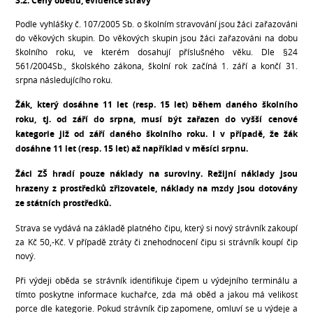
3.2. Ceny obědů, evidence stravy
Podle vyhlášky č. 107/2005 Sb. o školním stravování jsou žáci zařazováni
do věkových skupin. Do věkových skupin jsou žáci zařazováni na dobu
školního roku, ve kterém dosahují příslušného věku. Dle §24
561/2004Sb., školského zákona, školní rok začíná 1. září a končí 31.
srpna následujícího roku.
Žák, který dosáhne 11 let (resp. 15 let) během daného školního
roku, tj. od září do srpna, musí být zařazen do vyšší cenové
kategorie již od září daného školního roku. I v případě, že žák
dosáhne 11 let (resp. 15 let) až například v měsíci srpnu.
Žáci ZŠ hradí pouze náklady na suroviny. Režijní náklady jsou
hrazeny z prostředků zřizovatele, náklady na mzdy jsou dotovány
ze státních prostředků.
Strava se vydává na základě platného čipu, který si nový strávník zakoupí
za Kč 50,-Kč. V případě ztráty či znehodnocení čipu si strávník koupí čip
nový.
Při výdeji oběda se strávník identifikuje čipem u výdejního terminálu a
tímto poskytne informace kuchařce, zda má oběd a jakou má velikost
porce dle kategorie. Pokud strávník čip zapomene, omluví se u výdeje a