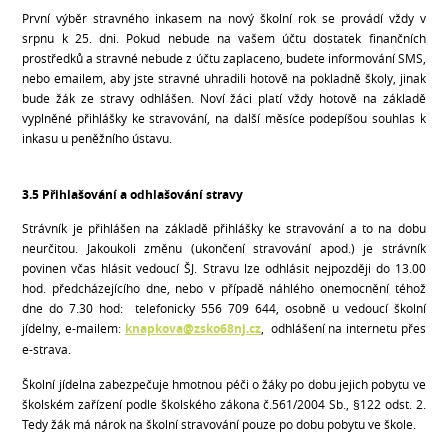
První výběr stravného inkasem na nový školní rok se provádí vždy v
srpnu k 25. dni. Pokud nebude na vašem účtu dostatek finančních
prostředků a stravné nebude z účtu zaplaceno, budete informování SMS,
nebo emailem, aby jste stravné uhradili hotově na pokladně školy, jinak
bude žák ze stravy odhlášen. Noví žáci platí vždy hotově na základě
vyplněné přihlášky ke stravování, na další měsíce podepíšou souhlas k
inkasu u peněžního ústavu.
3.5 Přihlašování a odhlašování stravy
Strávník je přihlášen na základě přihlášky ke stravování a to na dobu
neurčitou. Jakoukoli změnu (ukončení stravování apod.) je strávník
povinen včas hlásit vedoucí ŠJ. Stravu lze odhlásit nejpozději do 13.00
hod. předcházejícího dne, nebo v případě náhlého onemocnění téhož
dne do 7.30 hod: telefonicky 556 709 644, osobně u vedoucí školní
jídelny, e-mailem:
knapkova@zsko68nj.cz
, odhlášení na internetu přes
e-strava.
Školní jídelna zabezpečuje hmotnou péči o žáky po dobu jejich pobytu ve
školském zařízení podle školského zákona č.561/2004 Sb., §122 odst. 2.
Tedy žák má nárok na školní stravování pouze po dobu pobytu ve škole.