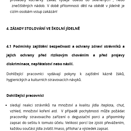
znečištěných nádob. V době přítomnosti dětí na obědě v jídelně je
cizím osobám vstup zakázán!
4. ZÁSADY STOLOVÁNÍ VE ŠKOLNÍ JÍDELNĚ
4.1 Podmínky zajištění bezpečnosti a ochrany zdraví strávníků a
jejich ochrany před rizikovým chováním a před projevy
diskriminace, nepřátelství nebo násilí.
Dohlížející pracovníci vydávají pokyny k zajištění kázně žáků,
hygienických a kulturních stravovacích návyků.
Dohlížející pracovníci
sledují reakci strávníků na množství a kvalitu jídla /teplota, chuť,
vzhled, množství koření atd. V případě pochybnosti může požádat
pracovníky stravovacího zařízení o degustační porci a připomínky
zapsat do sešitu k tomuto účelu. Velikost porcí lze zjistit převážením,
každou součást jídla zvlášť /maso, příloha/ a výsledek zapsat.