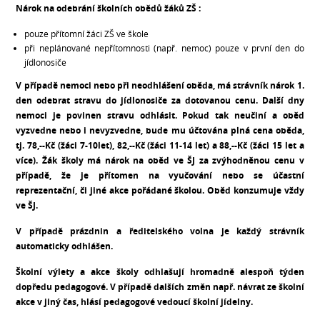
Nárok na odebrání školních obědů žáků ZŠ :
pouze přítomní žáci ZŠ ve škole
při neplánované nepřítomnosti (např. nemoc) pouze v první den do
jídlonosiče
V případě nemoci nebo při neodhlášení oběda, má strávník nárok 1.
den odebrat stravu do jídlonosiče za dotovanou cenu. Další dny
nemoci je povinen stravu odhlásit. Pokud tak neučiní a oběd
vyzvedne nebo i nevyzvedne, bude mu účtována plná cena oběda,
tj. 78,--Kč (žáci 7-10let), 82,--Kč (žáci 11-14 let) a 88,--Kč (žáci 15 let a
více). Žák školy má nárok na oběd ve ŠJ za zvýhodněnou cenu v
případě, že je přítomen na vyučování nebo se účastní
reprezentační, či jiné akce pořádané školou. Oběd konzumuje vždy
ve ŠJ.
V případě prázdnin a ředitelského volna je každý strávník
automaticky odhlášen.
Školní výlety a akce školy odhlašují hromadně alespoň týden
dopředu pedagogové. V případě dalších změn např. návrat ze školní
akce v jiný čas, hlásí pedagogové vedoucí školní jídelny.