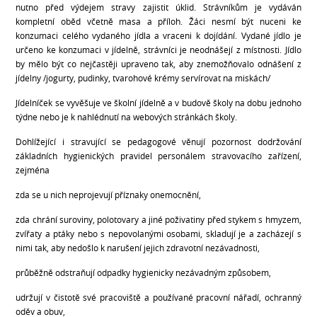
nutno před výdejem stravy zajistit úklid. Strávníkům je vydáván
kompletní oběd včetně masa a příloh. Žáci nesmí být nuceni ke
konzumaci celého vydaného jídla a vraceni k dojídání. Vydané jídlo je
určeno ke konzumaci v jídelně, strávníci je neodnášejí z místnosti. Jídlo
by mělo být co nejčastěji upraveno tak, aby znemožňovalo odnášení z
jídelny /jogurty, pudinky, tvarohové krémy servírovat na miskách/
Jídelníček se vyvěšuje ve školní jídelně a v budově školy na dobu jednoho
týdne nebo je k nahlédnutí na webových stránkách školy.
Dohlížející i stravující se pedagogové věnují pozornost dodržování
základních hygienických pravidel personálem stravovacího zařízení,
zejména
zda se u nich neprojevují příznaky onemocnění,
zda chrání suroviny, polotovary a jiné poživatiny před stykem s hmyzem,
zvířaty a ptáky nebo s nepovolanými osobami, skladují je a zacházejí s
nimi tak, aby nedošlo k narušení jejich zdravotní nezávadnosti,
průběžně odstraňují odpadky hygienicky nezávadným způsobem,
udržují v čistotě své pracoviště a používané pracovní nářadí, ochranný
oděv a obuv,