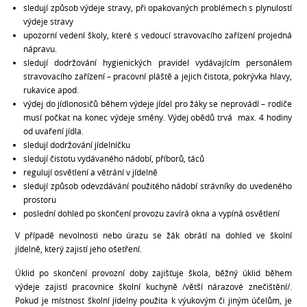
sledují způsob výdeje stravy, při opakovaných problémech s plynulostí
výdeje stravy
upozorní vedení školy, které s vedoucí stravovacího zařízení projedná
nápravu.
sledují dodržování hygienických pravidel vydávajícím personálem
stravovacího zařízení – pracovní pláště a jejich čistota, pokrývka hlavy,
rukavice apod.
výdej do jídlonosičů během výdeje jídel pro žáky se neprovádí – rodiče
musí počkat na konec výdeje směny. Výdej obědů trvá max. 4 hodiny
od uvaření jídla.
sledují dodržování jídelníčku
sledují čistotu vydávaného nádobí, příborů, táců
regulují osvětlení a větrání v jídelně
sledují způsob odevzdávání použitého nádobí strávníky do uvedeného
prostoru
poslední dohled po skončení provozu zavírá okna a vypíná osvětlení
V případě nevolnosti nebo úrazu se žák obrátí na dohled ve školní
jídelně, který zajistí jeho ošetření.
Úklid po skončení provozní doby zajišťuje škola, běžný úklid během
výdeje zajistí pracovnice školní kuchyně /větší nárazové znečištění/.
Pokud je místnost školní jídelny použita k výukovým či jiným účelům, je