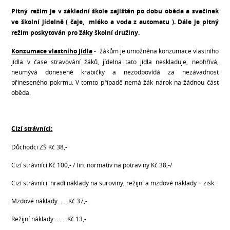
Pitný režim je v základní škole zajištěn po dobu oběda a svačinek
ve školní jídelně ( čaje, mléko a voda z automatu ). Dále je pitný
režim poskytován pro žáky školní družiny.
Konzumace vlastního jídla
- žákům je umožněna konzumace vlastního
jídla v čase stravování žáků, jídelna tato jídla neskladuje, neohřívá,
neumývá donesené krabičky a nezodpovídá za nezávadnost
přineseného pokrmu. V tomto případě nemá žák nárok na žádnou část
oběda.
Cizí strávníci:
Důchodci ZŠ Kč 38,-
Cizí strávníci Kč 100,- / fin. normativ na potraviny Kč 38,-/
Cizí strávníci hradí náklady na suroviny, režijní a mzdové náklady + zisk.
Mzdové náklady.......Kč 37,-
Režijní náklady.........Kč 13,-