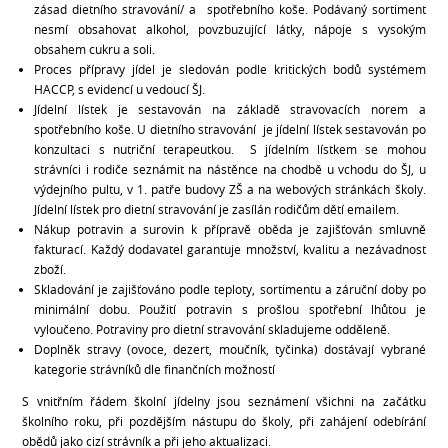
zásad dietního stravování/ a spotřebního koše. Podávaný sortiment
nesmí obsahovat alkohol, povzbuzující látky, nápoje s vysokým
obsahem cukru a soli.
Proces přípravy jídel je sledován podle kritických bodů systémem
HACCP, s evidencí u vedoucí ŠJ.
Jídelní lístek je sestavován na základě stravovacích norem a
spotřebního koše. U dietního stravování je jídelní lístek sestavován po
konzultaci s nutriční terapeutkou. S jídelním lístkem se mohou
strávníci i rodiče seznámit na nástěnce na chodbě u vchodu do ŠJ, u
výdejního pultu, v 1. patře budovy ZŠ a na webových stránkách školy.
Jídelní lístek pro dietní stravování je zasílán rodičům dětí emailem.
Nákup potravin a surovin k přípravě oběda je zajišťován smluvně
fakturací. Každý dodavatel garantuje množství, kvalitu a nezávadnost
zboží.
Skladování je zajišťováno podle teploty, sortimentu a záruční doby po
minimální dobu. Použití potravin s prošlou spotřební lhůtou je
vyloučeno. Potraviny pro dietní stravování skladujeme odděleně.
Doplněk stravy (ovoce, dezert, moučník, tyčinka) dostávají vybrané
kategorie strávníků dle finančních možností
S vnitřním řádem školní jídelny jsou seznámení všichni na začátku
školního roku, při pozdějším nástupu do školy, při zahájení odebírání
obědů jako cizí strávník a při jeho aktualizaci.