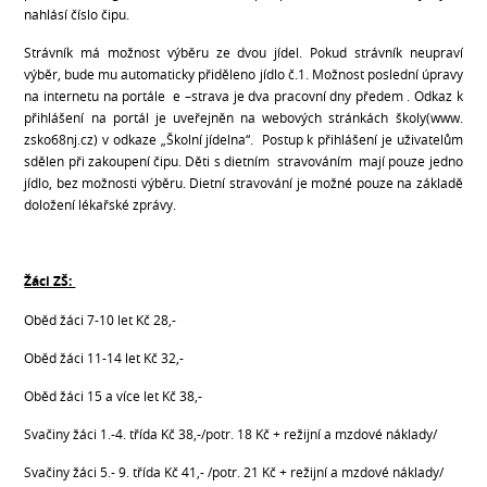
nahlásí číslo čipu.
Strávník má možnost výběru ze dvou jídel. Pokud strávník neupraví
výběr, bude mu automaticky přiděleno jídlo č.1. Možnost poslední úpravy
na internetu na portále e –strava je dva pracovní dny předem . Odkaz k
přihlášení na portál je uveřejněn na webových stránkách školy(www.
zsko68nj.cz) v odkaze „Školní jídelna“. Postup k přihlášení je uživatelům
sdělen při zakoupení čipu. Děti s dietním stravováním mají pouze jedno
jídlo, bez možnosti výběru. Dietní stravování je možné pouze na základě
doložení lékařské zprávy.
Žáci ZŠ:
Oběd žáci 7-10 let Kč 28,-
Oběd žáci 11-14 let Kč 32,-
Oběd žáci 15 a více let Kč 38,-
Svačiny žáci 1.-4. třída Kč 38,-/potr. 18 Kč + režijní a mzdové náklady/
Svačiny žáci 5.- 9. třída Kč 41,- /potr. 21 Kč + režijní a mzdové náklady/