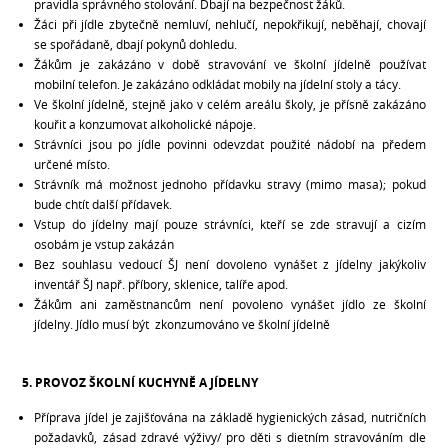
pravidla správného stolování. Dbají na bezpečnost žáků.
Žáci při jídle zbytečně nemluví, nehlučí, nepokřikují, neběhají, chovají
se spořádaně, dbají pokynů dohledu.
Žákům je zakázáno v době stravování ve školní jídelně používat
mobilní telefon. Je zakázáno odkládat mobily na jídelní stoly a tácy.
Ve školní jídelně, stejně jako v celém areálu školy, je přísně zakázáno
kouřit a konzumovat alkoholické nápoje.
Strávníci jsou po jídle povinni odevzdat použité nádobí na předem
určené místo.
Strávník má možnost jednoho přídavku stravy (mimo masa); pokud
bude chtít další přídavek.
Vstup do jídelny mají pouze strávníci, kteří se zde stravují a cizím
osobám je vstup zakázán
Bez souhlasu vedoucí ŠJ není dovoleno vynášet z jídelny jakýkoliv
inventář ŠJ např. příbory, sklenice, talíře apod.
Žákům ani zaměstnancům není povoleno vynášet jídlo ze školní
jídelny. Jídlo musí být zkonzumováno ve školní jídelně
5. PROVOZ ŠKOLNÍ KUCHYNĚ A JÍDELNY
Příprava jídel je zajišťována na základě hygienických zásad, nutričních
požadavků, zásad zdravé výživy/ pro děti s dietním stravováním dle