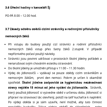
3.6 Úřední hodiny v kanceláři ŠJ
PO-PÁ 8.00 – 12.00 hod.
3.7 Zásady odběru obědů cizími strávníky a rodinnými příslušníky
nemocných žáků
Při vstupu do budovy použijí cizí strávníci a rodinní příslušníci
nemocných žáků vstup přes šatny žáků 2.stupně. V případě
nepříznivého počasí použijí návleky.
Strávníci jsou povinni udržovat v prostorách školní jídelny pořádek a
nenarušovat svým chováním estetiku stravování.
Do školní jídelny je umožněn přístup v 11:00 – 11.30 hodin.
Výdej do jídlonosičů – vydávají se pouze obědy cizím strávníkům a
nemocným žákům, první den nemoci. Pokrm je určen k okamžité
spotřebě.
Školní jídelna zodpovídá za hygienickou nezávadnost
stravy nejdéle 15 minut od jeho vydání do
jídlonosiče.
Strávník,
který používá jídlonosič si vyzvedne oběd v určenou dobu. Jídlonosič si
připraví na stravovací tác otevřený, položí na talíř kuchařce k naplnění.
Po výdeji oběda si je sám uzavře, není možné, aby tuto činnost
prováděly kuchařky. Zákaz výdeje obědů do skleněných , nebo