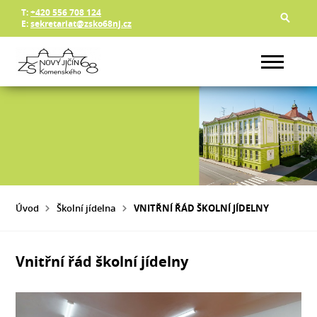
T:
+420 556 708 124
E:
sekretariat@zsko68nj.cz
Úvod
Školní jídelna
VNITŘNÍ ŘÁD ŠKOLNÍ JÍDELNY
Vnitřní řád školní jídelny