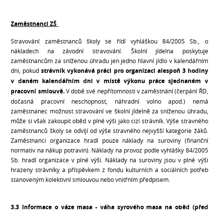
Zaměstnanci ZŠ
Stravování zaměstnanců školy se řídí vyhláškou 84/2005 Sb., o
nákladech na závodní stravování. Školní jídelna poskytuje
zaměstnancům za sníženou úhradu jen jedno hlavní jídlo v kalendářním
dni, pokud
strávník vykonává práci pro organizaci alespoň 3 hodiny
v daném kalendářním dni v místě výkonu práce sjednaném v
pracovní smlouvě.
V době své nepřítomnosti v zaměstnání (čerpání ŘD,
dočasná pracovní neschopnost, náhradní volno apod.) nemá
zaměstnanec možnost stravování ve školní jídelně za sníženou úhradu,
může si však zakoupit oběd v plné výši jako cizí strávník. Výše stravného
zaměstnanců školy se odvíjí od výše stravného nejvyšší kategorie žáků.
Zaměstnanci organizace hradí pouze náklady na suroviny (finanční
normativ na nákup potravin). Náklady na provoz podle vyhlášky 84/2005
Sb. hradí organizace v plné výši. Náklady na suroviny jsou v plné výši
hrazeny strávníky a příspěvkem z fondu kulturních a sociálních potřeb
stanoveným kolektivní smlouvou nebo vnitřním předpisem.
3.3 Informace o váze masa - váha syrového masa na oběd (před