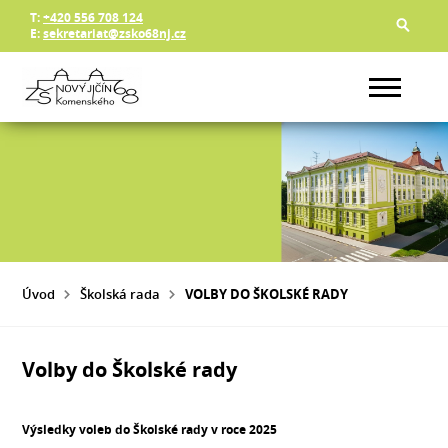
T:
+420 556 708 124
E:
sekretariat@zsko68nj.cz
Úvod
Školská rada
VOLBY DO ŠKOLSKÉ RADY
Volby do Školské rady
Výsledky voleb do Školské rady v roce 2025