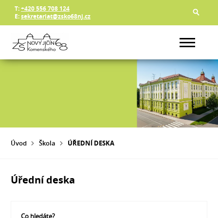
T:
+420 556 708 124
E:
sekretariat@zsko68nj.cz
Úvod
Škola
ÚŘEDNÍ DESKA
Úřední deska
Co hledáte?