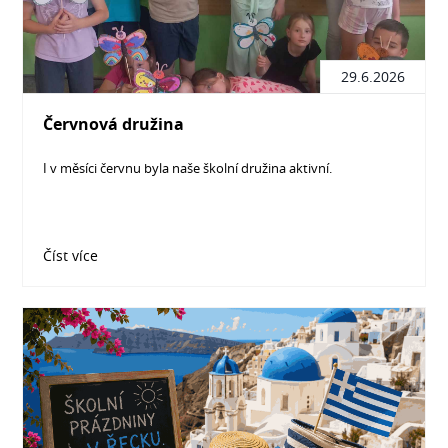
29.6.2026
Červnová družina
I v měsíci červnu byla naše školní družina aktivní.
Číst více