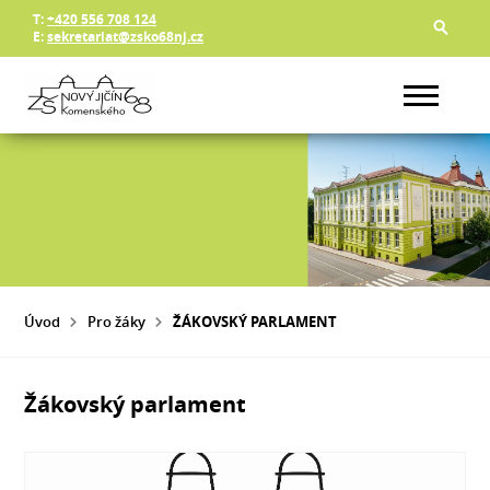
T:
+420 556 708 124
E:
sekretariat@zsko68nj.cz
Úvod
Pro žáky
ŽÁKOVSKÝ PARLAMENT
Žákovský parlament