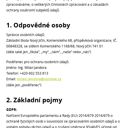
zpracováváme, o veškerých činnostech zpracování a o zásadách
ochrany soukromí subjektů údajů.
1. Odpovědné osoby
Správce osobních údajů:
Základní škola Nový Jičín, Komenského 68, příspěvková organizace, IČ:
00848328, se sídlem Komenského 1168/68, Nový Jičín 741 01
(dále také jen „škola“, „my“, „nám“, „naše“ nebo „nás“)
Pověřenec pro ochranu osobních údajů:
Jméno: Ing. Milan Jandora
Telefon: +420 602 553 813
Email:
milan.jandora@outlook.cz
(dále jen „pověřenec“)
2. Základní pojmy
GDPR:
Nařízení Evropského parlamentu a Rady (EU) 2016/679 2016/679 o
ochraně fyzických osob v souvislosti se zpracováním osobních údajů a o
volném pohybu těchto údajů a o zrušení směrnice 95/46/ES účinné od