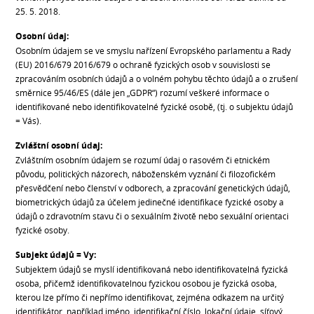
25. 5. 2018.
Osobní údaj:
Osobním údajem se ve smyslu nařízení Evropského parlamentu a Rady
(EU) 2016/679 2016/679 o ochraně fyzických osob v souvislosti se
zpracováním osobních údajů a o volném pohybu těchto údajů a o zrušení
směrnice 95/46/ES (dále jen „GDPR“) rozumí veškeré informace o
identifikované nebo identifikovatelné fyzické osobě, (tj. o subjektu údajů
= Vás).
Zvláštní osobní údaj:
Zvláštním osobním údajem se rozumí údaj o rasovém či etnickém
původu, politických názorech, náboženském vyznání či filozofickém
přesvědčení nebo členství v odborech, a zpracování genetických údajů,
biometrických údajů za účelem jedinečné identifikace fyzické osoby a
údajů o zdravotním stavu či o sexuálním životě nebo sexuální orientaci
fyzické osoby.
Subjekt údajů = Vy:
Subjektem údajů se myslí identifikovaná nebo identifikovatelná fyzická
osoba, přičemž identifikovatelnou fyzickou osobou je fyzická osoba,
kterou lze přímo či nepřímo identifikovat, zejména odkazem na určitý
identifikátor, například jméno, identifikační číslo, lokační údaje, síťový