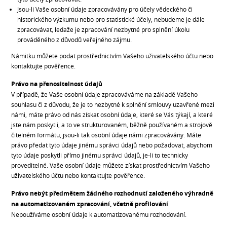
Jsou-li Vaše osobní údaje zpracovávány pro účely vědeckého či
historického výzkumu nebo pro statistické účely, nebudeme je dále
zpracovávat, ledaže je zpracování nezbytné pro splnění úkolu
prováděného z důvodů veřejného zájmu.
Námitku můžete podat prostřednictvím Vašeho uživatelského účtu nebo
kontaktujte pověřence.
Právo na přenositelnost údajů
V případě, že Vaše osobní údaje zpracováváme na základě Vašeho
souhlasu či z důvodu, že je to nezbytné k splnění smlouvy uzavřené mezi
námi, máte právo od nás získat osobní údaje, které se Vás týkají, a které
jste nám poskytli, a to ve strukturovaném, běžně používaném a strojově
čitelném formátu, jsou-li tak osobní údaje námi zpracovávány. Máte
právo předat tyto údaje jinému správci údajů nebo požadovat, abychom
tyto údaje poskytli přímo jinému správci údajů, je-li to technicky
proveditelné. Vaše osobní údaje můžete získat prostřednictvím Vašeho
uživatelského účtu nebo kontaktujte pověřence.
Právo nebýt předmětem žádného rozhodnutí založeného výhradně
na automatizovaném zpracování, včetně profilování
Nepoužíváme osobní údaje k automatizovanému rozhodování.