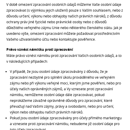
V době omezení zpracování osobních údajů můžeme Vaše osobní údaje
zpracovávat (s výjimkou jejich uložení) pouze s Vaším souhlasem, nebo z
důvodu určení, výkonu nebo obhajoby našich právních nároků, z důvodu
ochrany práv jiné fyzické nebo právnické osoby nebo z důvodů
důležitého veřejného zájmu Unie nebo některého členského státu. Jak je
uvedeno výše, omezení zpracování můžete požadovat prostřednictvím
Vašeho uživatelského účtu nebo kontaktujte pověřence.
Právo vznést námitku proti zpracování
Máte právo vznést námitku proti zpracování Vašich osobních údajů, a to
v následujících případech:
V případě, že jsou osobní údaje zpracovávány z důvodu, že je
zpracování nezbytné pro splnění úkolu prováděného ve veřejném
zájmu nebo při výkonu veřejné moci, kterým jsme pověřeni, nebo pro
účely našich oprávněných zájmů, a Vy vznesete proti zpracování
námitku, nemůžeme osobní údaje dále zpracovávat, pokud
neprokážeme závažné oprávněné důvody pro zpracování, které
převažují nad Vašimi zájmy, právy a svobodami, nebo pro určení,
výkon nebo obhajobu našich právních nároků.
Pokud jsou osobní údaje zpracovávány pro účely přímého marketingu
a vznesete proti zpracování námitku, nebudeme již osobní údaje pro
tyto účely zpracovávat.