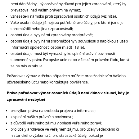
není dán žádný jiný oprávněný důvod pro jejich zpracování, který by
převažoval nad Vaším právem na výmaz;
vznesete-li námitku proti zpracování osobních údajů (viz níže);
Vaše osobní údaje již nejsou potřebné pro účely, pro které jsme je
shromáždili nebo jinak zpracovávali;
osobní údaje byly námi zpracovány protiprávně;
osobní údaje byly námi shromážděny v souvislosti s nabídkou služeb
informační společnosti osobě mladší 18 let;
osobní údaje musí být vymazány ke splnění právní povinnosti
stanovené v právu Evropské unie nebo v českém právním řádu, která
se na nás vztahuje.
Požadovat výmaz v těchto případech můžete prostřednictvím Vašeho
uživatelského účtu nebo kontaktujte pověřence.
Právo požadovat výmaz osobních údajů není dáno v situaci, kdy je
zpracování nezbytné
pro výkon práva na svobodu projevu a informace;
k splnění našich právních povinností;
z důvodů veřejného zájmu v oblasti veřejného zdraví;
pro účely archivace ve veřejném zájmu, pro účely vědeckého či
historického výzkumu či pro statistické účely, pokud je