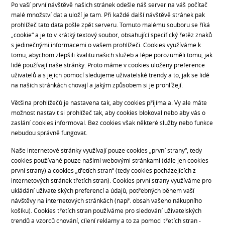
Po vaší první návštěvě našich stránek odešle náš server na váš počítač
malé množství dat a uloží je tam. Při každé další návštěvě stránek pak
prohlížeč tato data pošle zpět serveru. Tomuto malému souboru se říká
„cookie“ a je to v krátký textový soubor, obsahující specifický řetěz znaků
s jedinečnými informacemi o vašem prohlížeči. Cookies využíváme k
tomu, abychom zlepšili kvalitu našich služeb a lépe porozuměli tomu, jak
lidé používají naše stránky. Proto máme v cookies uloženy preference
uživatelů a s jejich pomocí sledujeme uživatelské trendy a to, jak se lidé
na našich stránkách chovají a jakým způsobem si je prohlížejí.
Většina prohlížečů je nastavena tak, aby cookies přijímala. Vy ale máte
možnost nastavit si prohlížeč tak, aby cookies blokoval nebo aby vás o
zaslání cookies informoval. Bez cookies však některé služby nebo funkce
nebudou správně fungovat.
Naše internetové stránky využívají pouze cookies „první strany“, tedy
cookies používané pouze našimi webovými stránkami (dále jen cookies
první strany) a cookies „třetích stran“ (tedy cookies pocházejících z
internetových stránek třetích stran). Cookies první strany využíváme pro
ukládání uživatelských preferencí a údajů, potřebných během vaší
návštěvy na internetových stránkách (např. obsah vašeho nákupního
košíku). Cookies třetích stran používáme pro sledování uživatelských
trendů a vzorců chování, cílení reklamy a to za pomoci třetích stran -