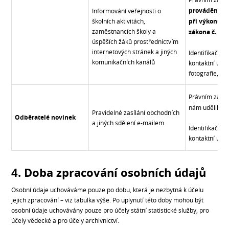
prováděného
Informování veřejnosti o
školních aktivitách,
při výkonu v
zaměstnancích školy a
zákona č. 561
úspěších žáků prostřednictvím
internetových stránek a jiných
Identifikační 
komunikačních kanálů
kontaktní údaj
fotografie, úda
Právním zákl
nám udělili př
Pravidelné zasílání obchodních
Odběratelé novinek
a jiných sdělení e-mailem
Identifikační 
kontaktní údaj
4. Doba zpracování osobních údajů
Osobní údaje uchováváme pouze po dobu, která je nezbytná k účelu
jejich zpracování – viz tabulka výše. Po uplynutí této doby mohou být
osobní údaje uchovávány pouze pro účely státní statistické služby, pro
účely vědecké a pro účely archivnictví.