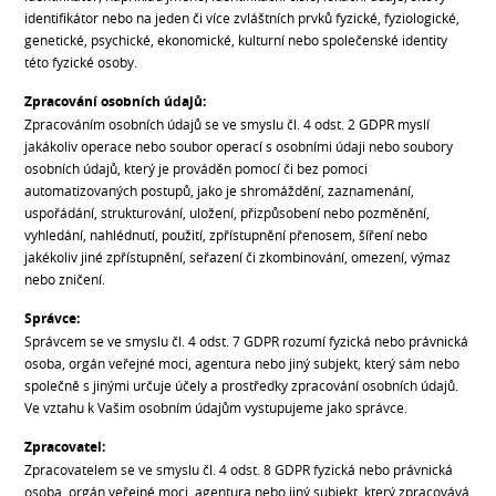
identifikátor nebo na jeden či více zvláštních prvků fyzické, fyziologické,
genetické, psychické, ekonomické, kulturní nebo společenské identity
této fyzické osoby.
Zpracování osobních údajů:
Zpracováním osobních údajů se ve smyslu čl. 4 odst. 2 GDPR myslí
jakákoliv operace nebo soubor operací s osobními údaji nebo soubory
osobních údajů, který je prováděn pomocí či bez pomoci
automatizovaných postupů, jako je shromáždění, zaznamenání,
uspořádání, strukturování, uložení, přizpůsobení nebo pozměnění,
vyhledání, nahlédnutí, použití, zpřístupnění přenosem, šíření nebo
jakékoliv jiné zpřístupnění, seřazení či zkombinování, omezení, výmaz
nebo zničení.
Správce:
Správcem se ve smyslu čl. 4 odst. 7 GDPR rozumí fyzická nebo právnická
osoba, orgán veřejné moci, agentura nebo jiný subjekt, který sám nebo
společně s jinými určuje účely a prostředky zpracování osobních údajů.
Ve vztahu k Vašim osobním údajům vystupujeme jako správce.
Zpracovatel:
Zpracovatelem se ve smyslu čl. 4 odst. 8 GDPR fyzická nebo právnická
osoba, orgán veřejné moci, agentura nebo jiný subjekt, který zpracovává