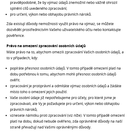
pravděpodobné, že by výmaz údajů znemožnil nebo vážně ohrozil
splnění cílů uvedeného zpracování;
pro určení, výkon nebo obhajobu právních nároků.
Zda existují důvody nemožnosti využít právo na výmaz, se můžete
dozvědět prostřednictvím Vašeho uživatelského účtu nebo kontaktujte
pověřence.
Právo na omezení zpracování osobních údajů
Máte právo na to, abychom omezili zpracování Vašich osobních údajů, a
to v případech, kdy:
popíráte přesnost osobních údajů. V tomto případě omezení platí na
dobu potřebnou k tomu, abychom mohli přesnost osobních údajů
ověřit.
zpracování je protiprávní a odmítáte výmaz osobních údajů a žádáte
místo toho o omezení jejich použití.
Vaše osobní údaje již nepotřebujeme pro účely, pro které jsme je
zpracovávali, ale Vy je požadujete pro určení, výkon nebo obhajobu
právních nároků;
vznesete námitku proti zpracování (viz níže). V tomto případě omezení
platí na dobu, dokud nebude ověřeno, zda oprávněné důvody na naší
straně převažují nad Vašimi oprávněnými důvody.