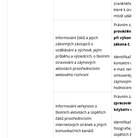
zraněného; pop
které k úrazu 
místě události
Právním zákl
prováděného
Informování žáků a jejich
při výkonu v
zákonných zástupců o
zákona č. 561
vzdělávání a výchově, jejím
průběhu a výsledcích; o školním
Identifikační 
stravování a zájmových
kontaktní údaj
aktivitách prostřednictvím
e-mail, telefon
webového rozhraní
omluvenky, úd
zájmovým akti
hodnocení.
Právním zákl
zpracováním 
Informování veřejnosti o
kdykoliv odvo
školních aktivitách a úspěších
žáků prostřednictvím
Identifikační 
internetových stránek a jiných
fotografie, v
komunikačních kanálů
úspěších žáků