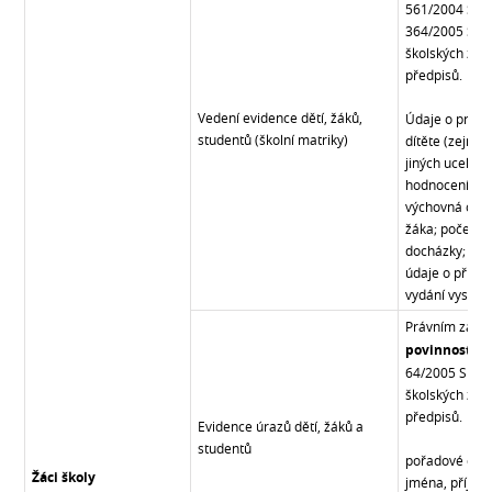
561/2004 Sb., 
364/2005 Sb.,
školských zaří
předpisů.
Vedení evidence dětí, žáků,
Údaje o průbě
studentů (školní matriky)
dítěte (zejmé
jiných ucelený
hodnocení výs
výchovná opat
žáka; počet sp
docházky; úda
údaje o přípa
vydání vysvěd
Právním zákl
povinnosti u
64/2005 Sb., 
školských zaří
předpisů.
Evidence úrazů dětí, žáků a
studentů
pořadové čísl
Žáci školy
jména, příjme