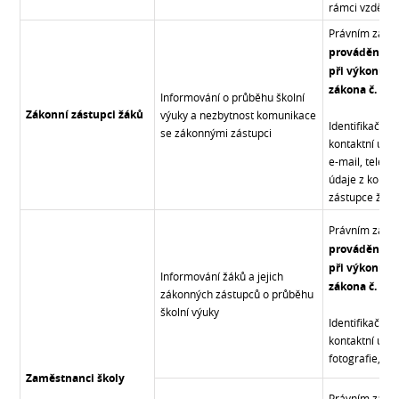
rámci vzděláv
Právním zákl
prováděného
při výkonu v
zákona č. 561
Informování o průběhu školní
Zákonní zástupci žáků
výuky a nezbytnost komunikace
Identifikační 
se zákonnými zástupci
kontaktní údaj
e-mail, telefo
údaje z konta
zástupce žáků
Právním zákl
prováděného
při výkonu v
Informování žáků a jejich
zákona č. 561
zákonných zástupců o průběhu
školní výuky
Identifikační 
kontaktní údaj
fotografie, ro
Zaměstnanci školy
Právním zákl