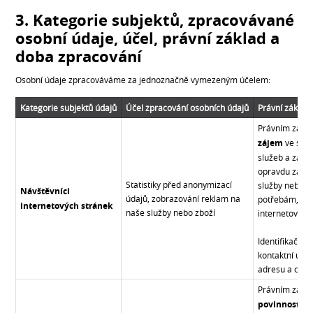
3. Kategorie subjektů, zpracovávané
osobní údaje, účel, právní základ a
doba zpracování
Osobní údaje zpracováváme za jednoznačně vymezeným účelem:
Kategorie subjektů údajů
Účel zpracování osobních údajů
Právní základ
Právním zákl
zájem
ve smys
služeb a zamě
opravdu zajím
Statistiky před anonymizací
služby nebo zb
Návštěvníci
údajů, zobrazování reklam na
potřebám, na 
internetových stránek
naše služby nebo zboží
internetové st
Identifikační 
kontaktní údaj
adresu a cook
Právním zákl
povinnosti u