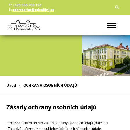
T:
+420 556 708 124
E:
sekretariat@zsko68nj.cz
Úvod
OCHRANA OSOBNÍCH ÚDAJŮ
Zásady ochrany osobních údajů
Prostřednictvím těchto Zásad ochrany osobních údajů (dále jen
„Zásady“) informujeme subjekty údajů, jejichž osobní údaje