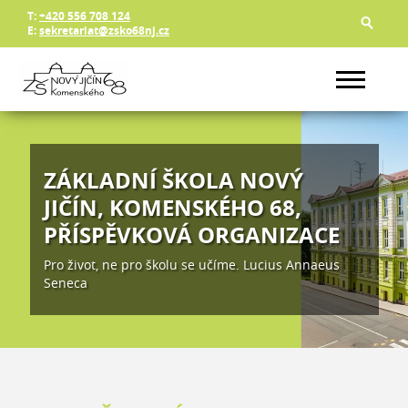
T:
+420 556 708 124
E:
sekretariat@zsko68nj.cz
ZÁKLADNÍ ŠKOLA NOVÝ
JIČÍN, KOMENSKÉHO 68,
PŘÍSPĚVKOVÁ ORGANIZACE
Pro život, ne pro školu se učíme. Lucius Annaeus
Seneca