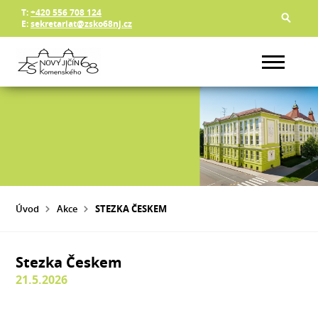
T:
+420 556 708 124
E:
sekretariat@zsko68nj.cz
Úvod
Akce
STEZKA ČESKEM
Stezka Českem
21.5.2026