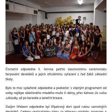
Čtvrteční odpoledne 5. června patřilo slavnostnímu ceremoniálu
šerpování deváťáků a jejich oficiálnímu vyřazení z řad žáků základní
školy.
Bylo to moc vydařené odpoledne a podvečer s vtipným programem od
volby nejlépe oblečeného mladého muže či dámy, přes Kahoot
Ze světa
základky
, až po karaoke a taneční kreace.
Zlatým hřebem odpoledne byl třípatrový dort zpod rukou samotných
deváťáků. Celému realizačnímu týmu za přípravu výzdoby, program a