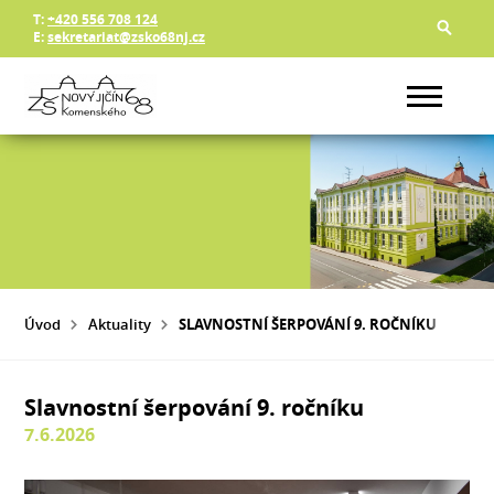
T:
+420 556 708 124
E:
sekretariat@zsko68nj.cz
Úvod
Aktuality
SLAVNOSTNÍ ŠERPOVÁNÍ 9. ROČNÍKU
Slavnostní šerpování 9. ročníku
7.6.2026