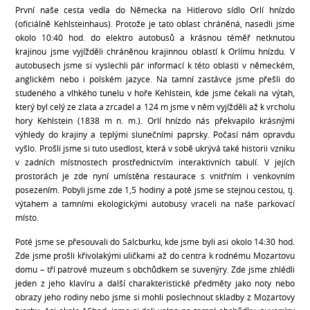
První naše cesta vedla do Německa na Hitlerovo sídlo Orlí hnízdo
(oficiálně Kehlsteinhaus). Protože je tato oblast chráněná, nasedli jsme
okolo 10:40 hod. do elektro autobusů a krásnou téměř netknutou
krajinou jsme vyjížděli chráněnou krajinnou oblastí k Orlímu hnízdu. V
autobusech jsme si vyslechli pár informací k této oblasti v německém,
anglickém nebo i polském jazyce. Na tamní zastávce jsme přešli do
studeného a vlhkého tunelu v hoře Kehlstein, kde jsme čekali na výtah,
který byl celý ze zlata a zrcadel a 124 m jsme v něm vyjížděli až k vrcholu
hory Kehlstein (1838 m n. m.). Orlí hnízdo nás překvapilo krásnými
výhledy do krajiny a teplými slunečními paprsky. Počasí nám opravdu
vyšlo. Prošli jsme si tuto usedlost, která v sobě ukrývá také historii vzniku
v zadních místnostech prostřednictvím interaktivních tabulí. V jejích
prostorách je zde nyní umístěna restaurace s vnitřním i venkovním
posezením. Pobyli jsme zde 1,5 hodiny a poté jsme se stejnou cestou, tj.
výtahem a tamními ekologickými autobusy vraceli na naše parkovací
místo.
Poté jsme se přesouvali do Salcburku, kde jsme byli asi okolo 14:30 hod.
Zde jsme prošli křivolakými uličkami až do centra k rodnému Mozartovu
domu – tří patrové muzeum s obchůdkem se suvenýry. Zde jsme zhlédli
jeden z jeho klavíru a další charakteristické předměty jako noty nebo
obrazy jeho rodiny nebo jsme si mohli poslechnout skladby z Mozartovy