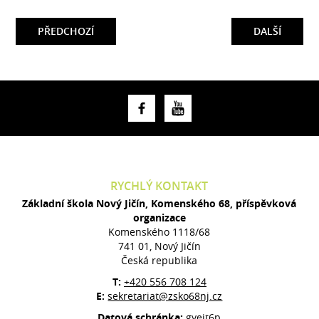
PŘEDCHOZÍ
DALŠÍ
RYCHLÝ KONTAKT
Základní škola Nový Jičín, Komenského 68, příspěvková
organizace
Komenského 1118/68
741 01, Nový Jičín
Česká republika
T:
+420 556 708 124
E:
sekretariat@zsko68nj.cz
Datová schránka:
gyejt6p