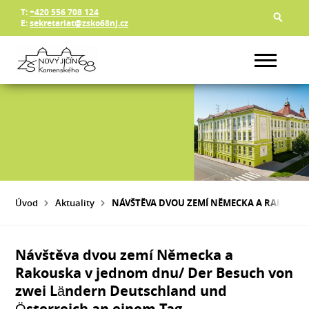
T:
+420 556 708 124
E:
sekretariat@zsko68nj.cz
Úvod
Aktuality
NÁVŠTĚVA DVOU ZEMÍ NĚMECKA A RAKOUSK
Návštěva dvou zemí Německa a
Rakouska v jednom dnu/ Der Besuch von
zwei Ländern Deutschland und
Österreich an einem Tag