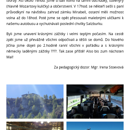
tvorby. Asi okolo 16hod. jsme si dali volno na tamní obchůdky, suvenýry
(hlavně Mozartovy kuličky) a občerstvení. V 17hod. se někteří sešli s paní
průvodkyní na návštěvu zahrad zámku Mirabell, ostatní měli možnost
volna až do 18hod. Poté jsme se opět přesouvali malebnými uličkami k
našemu autobusu a vychutnávali poslední chvilky Salzburku.
Byli jsme unavení krásnými zážitky i velmi teplým počasím. Na cestě
zpět jsme už převážně všichni odpočívali a těšili se domů. Do Nového
Jičína jsme dojeli po 2.hodině ranní všichni v pořádku a s krásnými
německy laděnými zážitky ????. Tak zase příště! Also bis zum nächsten
Mal!
Za pedagogický dozor: Mgr. Irena Stoevová