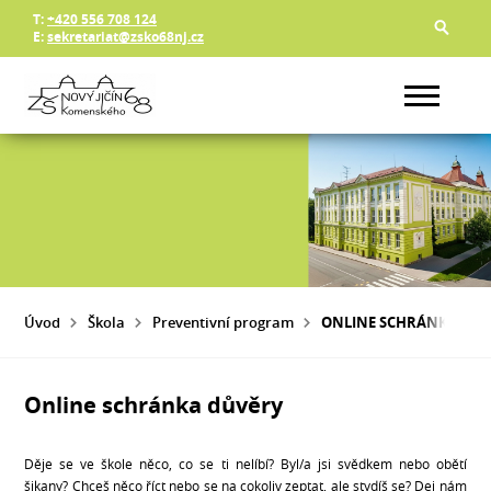
T:
+420 556 708 124
E:
sekretariat@zsko68nj.cz
Úvod
Škola
Preventivní program
ONLINE SCHRÁNKA DŮ
Online schránka důvěry
Děje se ve škole něco, co se ti nelíbí? Byl/a jsi svědkem nebo obětí
šikany? Chceš něco říct nebo se na cokoliv zeptat, ale stydíš se? Dej nám