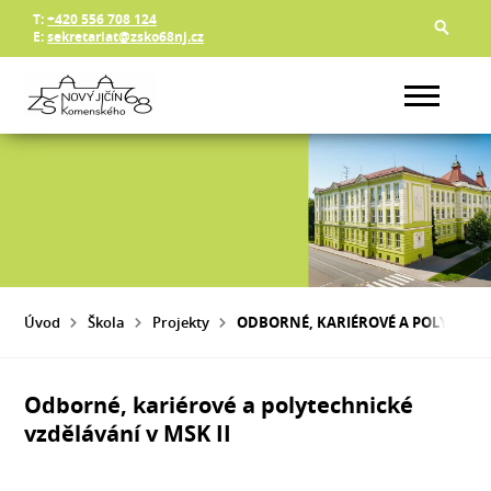
T:
+420 556 708 124
E:
sekretariat@zsko68nj.cz
Úvod
Škola
Projekty
ODBORNÉ, KARIÉROVÉ A POLYTECHNI
Odborné, kariérové a polytechnické
vzdělávání v MSK II