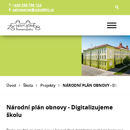
T:
+420 556 708 124
E:
sekretariat@zsko68nj.cz
Úvod
Škola
Projekty
NÁRODNÍ PLÁN OBNOVY - DIGITALI
Národní plán obnovy - Digitalizujeme
školu