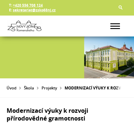
T:
+420 556 708 124
E:
sekretariat@zsko68nj.cz
Úvod
Škola
Projekty
MODERNIZACÍ VÝUKY K ROZVOJI P
Modernizací výuky k rozvoji
přírodovědné gramotnosti