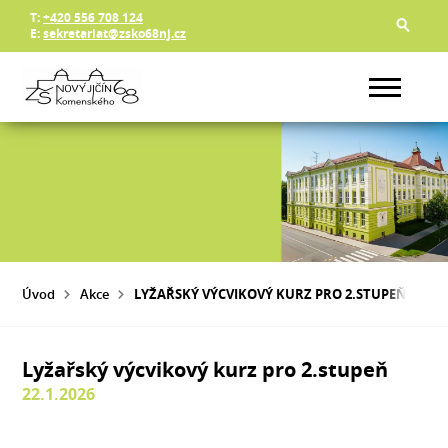
T:
+420 556 708 124
E:
sekretariat@zsko68nj.cz
Úvod
Akce
LYŽAŘSKÝ VÝCVIKOVÝ KURZ PRO 2.STUPEŇ
Lyžařský výcvikový kurz pro 2.stupeň
22.1.2026