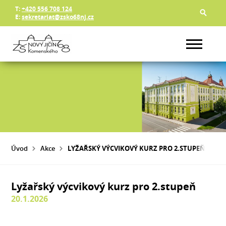
T:
+420 556 708 124
E:
sekretariat@zsko68nj.cz
Úvod
Akce
LYŽAŘSKÝ VÝCVIKOVÝ KURZ PRO 2.STUPEŇ
Lyžařský výcvikový kurz pro 2.stupeň
20.1.2026