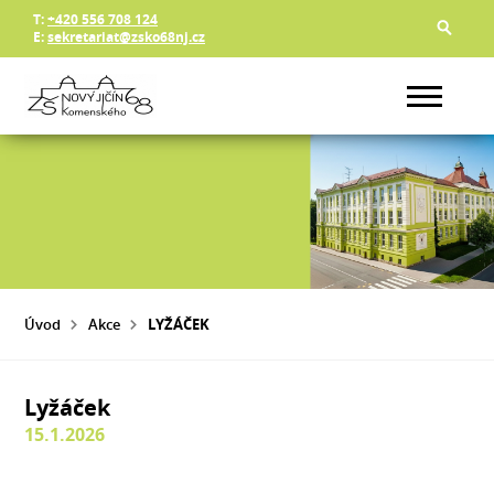
T:
+420 556 708 124
E:
sekretariat@zsko68nj.cz
Úvod
Akce
LYŽÁČEK
Lyžáček
15.1.2026