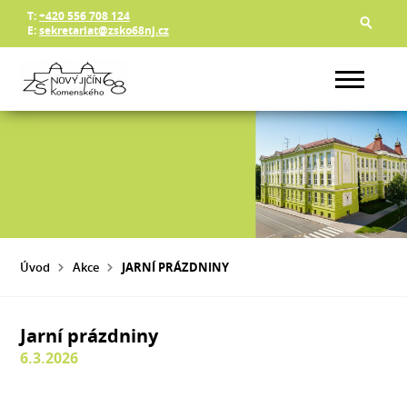
T:
+420 556 708 124
E:
sekretariat@zsko68nj.cz
Úvod
Akce
JARNÍ PRÁZDNINY
Jarní prázdniny
6.3.2026