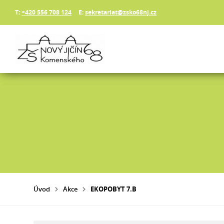
T:
+420 556 708 124
E:
sekretariat@zsko68nj.cz
Úvod
Akce
EKOPOBYT 7.B