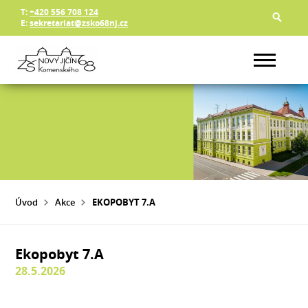
T:
+420 556 708 124
E:
sekretariat@zsko68nj.cz
Úvod
Akce
EKOPOBYT 7.A
Ekopobyt 7.A
28.5.2026