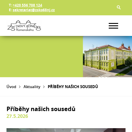
T:
+420 556 708 124
E:
sekretariat@zsko68nj.cz
Úvod
Aktuality
PŘÍBĚHY NAŠICH SOUSEDŮ
Příběhy našich sousedů
27.5.2026