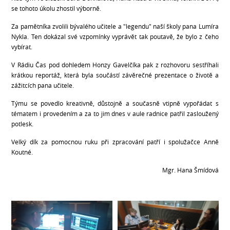
se tohoto úkolu zhostil výborně.
Za pamětníka zvolili bývalého učitele a "legendu" naší školy pana Lumíra
Nykla. Ten dokázal své vzpomínky vyprávět tak poutavě, že bylo z čeho
vybírat.
V Rádiu Čas pod dohledem Honzy Gavelčíka pak z rozhovoru sestříhali
krátkou reportáž, která byla součástí závěrečné prezentace o životě a
zážitcích pana učitele.
Týmu se povedlo kreativně, důstojně a současně vtipně vypořádat s
tématem i provedením a za to jim dnes v aule radnice patřil zasloužený
potlesk.
Velký dík za pomocnou ruku při zpracování patří i spolužačce Anně
Koutné.
Mgr. Hana Šmídová