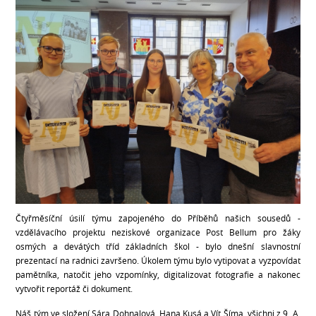
Čtyřměsíční úsilí týmu zapojeného do Příběhů našich sousedů -
vzdělávacího projektu neziskové organizace Post Bellum pro žáky
osmých a devátých tříd základních škol - bylo dnešní slavnostní
prezentací na radnici završeno. Úkolem týmu bylo vytipovat a vyzpovídat
pamětníka, natočit jeho vzpomínky, digitalizovat fotografie a nakonec
vytvořit reportáž či dokument.
Náš tým ve složení Sára Dohnalová, Hana Kusá a Vít Šíma, všichni z 9. A,