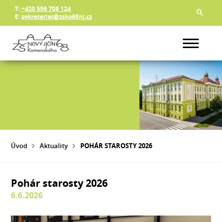
T:
+420 556 708 124
E:
sekretariat@zsko68nj.cz
Úvod
Aktuality
POHÁR STAROSTY 2026
Pohár starosty 2026
6.6.2026