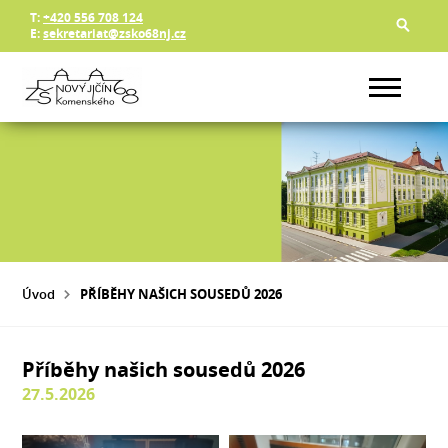
T:
+420 556 708 124
E:
sekretariat@zsko68nj.cz
Úvod
PŘÍBĚHY NAŠICH SOUSEDŮ 2026
Příběhy našich sousedů 2026
27.5.2026