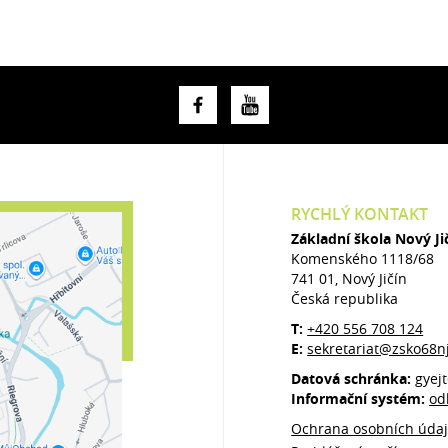
RYCHLÝ KONTAKT
Základní škola Nový J
Komenského 1118/68
741 01, Nový Jičín
Česká republika
T:
+420 556 708 124
E:
sekretariat@zsko68nj
Datová schránka:
gyej
Informační systém:
od
Ochrana osobních úda