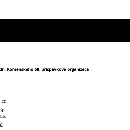
ičín, Komenského 68, příspěvková organizace
.cz
t6p
kaz
jů