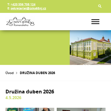
T:
+420 556 708 124
E:
sekretariat@zsko68nj.cz
Úvod
DRUŽINA DUBEN 2026
Družina duben 2026
4.5.2026