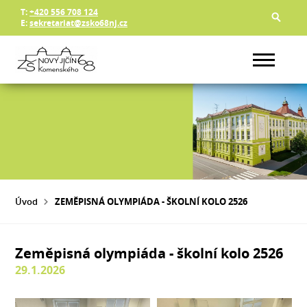
T:
+420 556 708 124
E:
sekretariat@zsko68nj.cz
Úvod
ZEMĚPISNÁ OLYMPIÁDA - ŠKOLNÍ KOLO 2526
Zeměpisná olympiáda - školní kolo 2526
29.1.2026