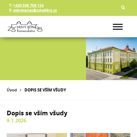
T:
+420 556 708 124
E:
sekretariat@zsko68nj.cz
Úvod
DOPIS SE VŠÍM VŠUDY
Dopis se vším všudy
9.1.2026